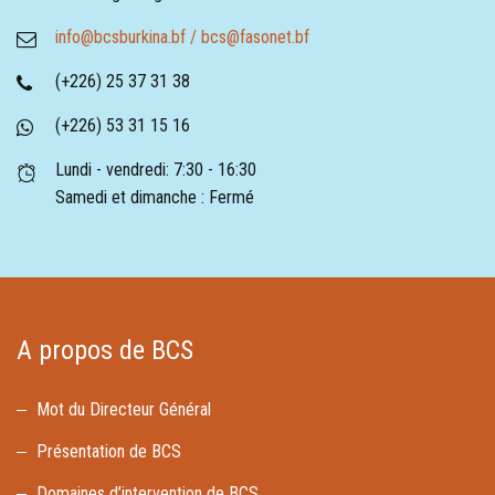
info@bcsburkina.bf / bcs@fasonet.bf
(+226) 25 37 31 38
(+226) 53 31 15 16
Lundi - vendredi: 7:30 - 16:30
Samedi et dimanche : Fermé
A propos de BCS
Mot du Directeur Général
Présentation de BCS
Domaines d’intervention de BCS