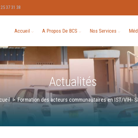
 25 37 31 38
Accueil
A Propos De BCS
Nos Services
Méd
Actualités
cueil
>
Formation des acteurs communautaires en IST/VIH- S