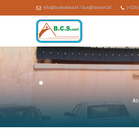
info@bcsburkina.bf / bcs@fasonet.bf
(+226)
Ac