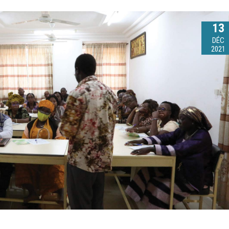
13
DÉC
2021